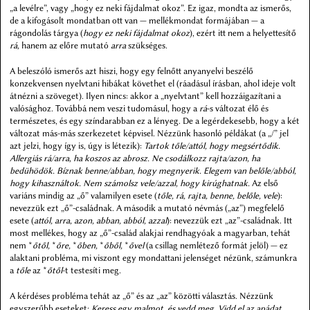
„a levélre”, vagy „hogy ez neki fájdalmat okoz”. Ez igaz, mondta az ismerős,
de a kifogásolt mondatban ott van — mellékmondat formájában — a
rágondolás tárgya (
hogy ez neki fájdalmat okoz
), ezért itt nem a helyettesítő
rá,
hanem az előre mutató
arra
szükséges.
A beleszóló ismerős azt hiszi, hogy egy felnőtt anyanyelvi beszélő
konzekvensen nyelvtani hibákat követhet el (ráadásul írásban, ahol ideje volt
átnézni a szöveget). Ilyen nincs: akkor a „nyelvtant” kell hozzáigazítani a
valósághoz. Továbbá nem veszi tudomásul, hogy a
rá
-s változat élő és
természetes, és egy színdarabban ez a lényeg. De a legérdekesebb, hogy a két
változat más-más szerkezetet képvisel. Nézzünk hasonló példákat (a „/” jel
azt jelzi, hogy így is, úgy is létezik):
Tartok tőle/attól, hogy megsértődik.
Allergiás rá/arra, ha koszos az abrosz. Ne csodálkozz rajta/azon, ha
bedühödök. Bíznak benne/abban, hogy megnyerik. Elegem van belőle/abból,
hogy kihasználtok. Nem számolsz vele/azzal, hogy kirúghatnak.
Az első
variáns mindig az „ő” valamilyen esete (
tőle, rá, rajta, benne, belőle, vele
):
nevezzük ezt „ő”-családnak. A második a mutató névmás („az”) megfelelő
esete (
attól, arra, azon, abban, abból, azzal
): nevezzük ezt „az”-családnak. Itt
most mellékes, hogy az „ő”-család alakjai rendhagyóak a magyarban, tehát
nem *
őtől,
*
őre,
*
őben,
*
őből,
*
ővel
(a csillag nemlétező formát jelöl) — ez
alaktani probléma, mi viszont egy mondattani jelenséget nézünk, számunkra
a
tőle
az *
őtől
-t testesíti meg.
A kérdéses probléma tehát az „ő” és az „az” közötti választás. Nézzünk
egyszerűbb eseteket:
Keress egy malmot, és vedd meg. Vidd el az apádat,