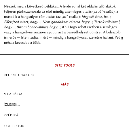
Nézzék meg a következő példákat. A ferde vonal két oldalán álló alakok
teljesen párhuzamosak: az első mindig a semleges utalás (az „ő”-család), a
második a hangsúlyos rámutatás (az „az”-család):
Idegesít ∅/az, ha…
;
Elfelejted ∅/azt, hogy…
;
Nem gondoltam rá/arra, hogy…
;
Tartok tőle/attól,
hogy…
;
Bízom benne/abban, hogy…
; stb. Hogy adott esetben a semleges
vagy a hangsúlyos verzió-e a jobb, azt a beszédhelyzet dönti el. A beleszóló
ismerős — Isten tudja, miért — mindig a hangsúlyosat szeretné hallani. Pedig
néha a kevesebb a több.
SITE TOOLS
RECENT CHANGES
MÁS
MI A PÁLYA
ÍZLÉSEK…
PRÉDIKÁL…
FEUILLETON