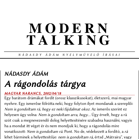
MODERN
TALKING
NÁDASDY ÁDÁM NYELVMŰVELŐ ÍRÁSAI
NÁDASDY ÁDÁM
A rágondolás tárgya
MAGYAR NARANCS, 2002/04/18
Egy barátom drámákat fordít (orosz klasszikusokat), életszerű, mai magyar
nyelvre. Egy ismerőse fölrótta neki, hogy folyton ilyet mondanak a szereplői:
Nem is gondoltam rá, hogy ez neki fájdalmat okoz.
Az ismerős szerint ez
helyesen úgy volna:
Nem is gondoltam arra, hogy…
Úgy érvelt, hogy a rá
szót csak a megnevezendő dolog helyettesítésére szabadna használni, vagyis
ha a mondat itt véget ér és nem mondjuk ki, hogy a rágondolás mire
vonatkozott:
Nem is gondoltam rá.
Pont. No de, védekezett a fordító, a
rá
lehet bárminek a helyettesítője:
nem is gondoltam rá,
értsd „Mátraira”, vagy