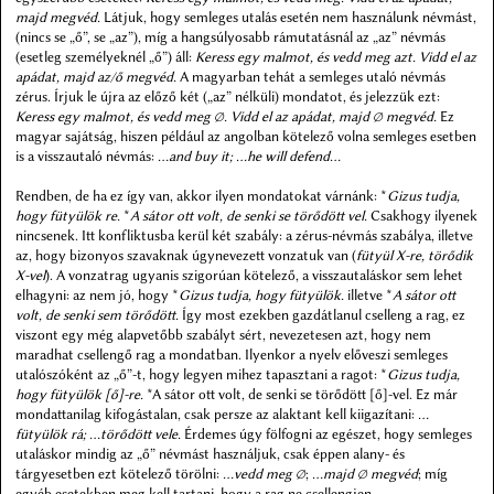
majd megvéd.
Látjuk, hogy semleges utalás esetén nem használunk névmást,
(nincs se „ő”, se „az”), míg a hangsúlyosabb rámutatásnál az „az” névmás
(esetleg személyeknél „ő”) áll:
Keress egy malmot, és vedd meg azt. Vidd el az
apádat, majd az/ő megvéd.
A magyarban tehát a semleges utaló névmás
zérus. Írjuk le újra az előző két („az” nélküli) mondatot, és jelezzük ezt:
Keress egy malmot, és vedd meg ∅. Vidd el az apádat, majd ∅ megvéd.
Ez
magyar sajátság, hiszen például az angolban kötelező volna semleges esetben
is a visszautaló névmás:
…and buy it; …he will defend…
Rendben, de ha ez így van, akkor ilyen mondatokat várnánk: *
Gizus tudja,
hogy fütyülök re.
*
A sátor ott volt, de senki se törődött vel.
Csakhogy ilyenek
nincsenek. Itt konfliktusba kerül két szabály: a zérus-névmás szabálya, illetve
az, hogy bizonyos szavaknak úgynevezett vonzatuk van (
fütyül X-re, törődik
X-vel
). A vonzatrag ugyanis szigorúan kötelező, a visszautaláskor sem lehet
elhagyni: az nem jó, hogy *
Gizus tudja, hogy fütyülök.
illetve *
A sátor ott
volt, de senki sem törődött.
Így most ezekben gazdátlanul cselleng a rag, ez
viszont egy még alapvetőbb szabályt sért, nevezetesen azt, hogy nem
maradhat csellengő rag a mondatban. Ilyenkor a nyelv előveszi semleges
utalószóként az „ő”-t, hogy legyen mihez tapasztani a ragot: *
Gizus tudja,
hogy fütyülök [ő]-re.
*A sátor ott volt, de senki se törődött [ő]-vel. Ez már
mondattanilag kifogástalan, csak persze az alaktant kell kiigazítani:
…
fütyülök rá; …törődött vele.
Érdemes úgy fölfogni az egészet, hogy semleges
utaláskor mindig az „ő” névmást használjuk, csak éppen alany- és
tárgyesetben ezt kötelező törölni:
…vedd meg ∅
;
…majd ∅ megvéd
; míg
egyéb esetekben meg kell tartani, hogy a rag ne csellengjen.