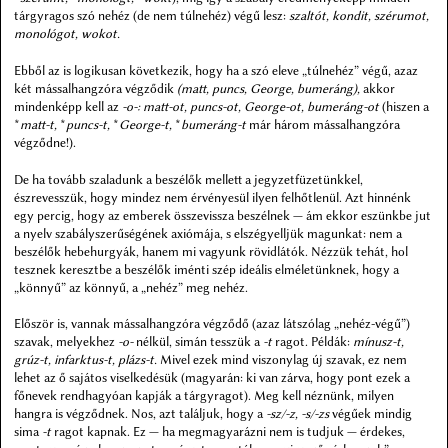
tárgyragos szó nehéz (de nem túlnehéz) végű lesz:
szaltót, kondit, szérumot,
monológot, wokot.
Ebből az is logikusan következik, hogy ha a szó eleve „túlnehéz” végű, azaz
két mássalhangzóra végződik
(matt, puncs, George, bumeráng),
akkor
mindenképp kell az
-o-: matt-ot, puncs-ot, George-ot, bumeráng-ot
(hiszen a
*
matt-t,
*
puncs-t,
*
George-t,
*
bumeráng-t
már három mássalhangzóra
végződne!).
De ha tovább szaladunk a beszélők mellett a jegyzetfüzetünkkel,
észrevesszük, hogy mindez nem érvényesül ilyen felhőtlenül. Azt hinnénk
egy percig, hogy az emberek összevissza beszélnek — ám ekkor eszünkbe jut
a nyelv szabályszerűségének axiómája, s elszégyelljük magunkat: nem a
beszélők hebehurgyák, hanem mi vagyunk rövidlátók. Nézzük tehát, hol
tesznek keresztbe a beszélők iménti szép ideális elméletünknek, hogy a
„könnyű” az könnyű, a „nehéz” meg nehéz.
Először is, vannak mássalhangzóra végződő (azaz látszólag „nehéz-végű”)
szavak, melyekhez
-o-
nélkül, simán tesszük a
-t
ragot. Példák:
mínusz-t,
grúz-t, infarktus-t, plázs-t.
Mivel ezek mind viszonylag új szavak, ez nem
lehet az ő sajátos viselkedésük (magyarán: ki van zárva, hogy pont ezek a
főnevek rendhagyóan kapják a tárgyragot). Meg kell néznünk, milyen
hangra is végződnek. Nos, azt találjuk, hogy a
-sz/-z, -s/-zs
végűek mindig
sima
-t
ragot kapnak. Ez — ha megmagyarázni nem is tudjuk — érdekes,