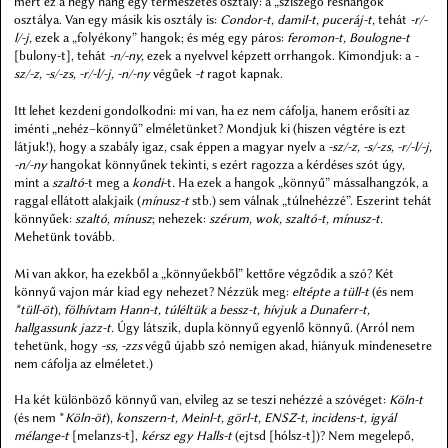
mert ez a négy hang egy természetes osztály: a „sziszegő réshangok”
osztálya. Van egy másik kis osztály is:
Condor-t, damil-t, puceráj-t,
tehát
-r/-
l/-j,
ezek a „folyékony” hangok; és még egy páros:
feromon-t, Boulogne-t
[bulony-t], tehát
-n/-ny,
ezek a nyelvvel képzett orrhangok. Kimondjuk: a
-
sz/-z, -s/-zs, -r/-l/-j, -n/-ny
végűek
-t
ragot kapnak.
Itt lehet kezdeni gondolkodni: mi van, ha ez nem cáfolja, hanem erősíti az
iménti „nehéz–könnyű” elméletünket? Mondjuk ki (hiszen végtére is ezt
látjuk!), hogy a szabály igaz, csak éppen a magyar nyelv a
-sz/-z, -s/-zs, -r/-l/-j,
-n/-ny
hangokat könnyűnek tekinti, s ezért ragozza a kérdéses szót úgy,
mint a
szaltó
-t meg a
kondi
-t. Ha ezek a hangok „könnyű” mássalhangzók, a
raggal ellátott alakjaik (
mínusz-t
stb.) sem válnak „túlnehézzé”. Eszerint tehát
könnyűek:
szaltó, mínusz
; nehezek:
szérum, wok, szaltó-t, mínusz-t.
Mehetünk tovább.
Mi van akkor, ha ezekből a „könnyűekből” kettőre végződik a szó? Két
könnyű vajon már kiad egy nehezet? Nézzük meg:
eltépte a tüll-t
(és nem
*tüll-öt
),
fölhívtam Hann-t, túléltük a bessz-t, hívjuk a Dunaferr-t,
hallgassunk jazz-t.
Úgy látszik, dupla könnyű egyenlő könnyű. (Arról nem
tehetünk, hogy
-ss, -zzs
végű újabb szó nemigen akad, hiányuk mindenesetre
nem cáfolja az elméletet.)
Ha két különböző könnyű van, elvileg az se teszi nehézzé a szóvéget:
Köln-t
(és nem *
Köln-öt
),
konszern-t, Meinl-t, görl-t, ENSZ-t, incidens-t, igyál
mélange-t
[melanzs-t],
kérsz egy Halls-t
(ejtsd [hólsz-t])? Nem megelepő,