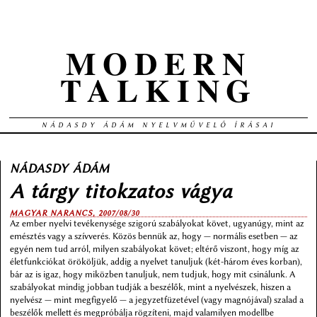
MODERN
TALKING
NÁDASDY ÁDÁM NYELVMŰVELŐ ÍRÁSAI
NÁDASDY ÁDÁM
A tárgy titokzatos vágya
MAGYAR NARANCS, 2007/08/30
Az ember nyelvi tevékenysége szigorú szabályokat követ, ugyanúgy, mint az
emésztés vagy a szívverés. Közös bennük az, hogy — normális esetben — az
egyén nem tud arról, milyen szabályokat követ; eltérő viszont, hogy míg az
életfunkciókat örököljük, addig a nyelvet tanuljuk (két-három éves korban),
bár az is igaz, hogy miközben tanuljuk, nem tudjuk, hogy mit csinálunk. A
szabályokat mindig jobban tudják a beszélők, mint a nyelvészek, hiszen a
nyelvész — mint megfigyelő — a jegyzetfüzetével (vagy magnójával) szalad a
beszélők mellett és megpróbálja rögzíteni, majd valamilyen modellbe