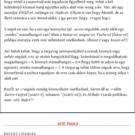
hogy ennél a csoportnál már ingadozás figyelhető meg, tehát a két
különböző könnyű hang együttes súlya alatt már rezeg a léc. Van, aki úgy
mondja:
ENSZ-et, mélange-ot, Halls-ot.
(Olyan is van hogy
Meinlit,
de az
illető számára a szó
Meinli
alakú, s így persze, hogy
-t
ragot kap.)
S végül mi van, ha a szó egy könnyűre (pl.
-sz
-re) végződik, mely előtt egy
„rendes” mássalhangzó van? Mint a
boksz-ot, snapsz-ot, Fuchs-ot
[fuksz-ot]
példája mutatja, ezek már nehézként viselkednek. (
Bronz-t
vagy
bronz-ot
?)
Azt láttuk tehát, hogy a tárgyrag szempontjából a szavak könnyű vagy
nehéz végűek, s ez az utolsó hang(ok)tól függ. Számítással is megoldhatjuk:
magánhangzó = 0, könnyű mássalhangzó = 0,4 (hogy kettő se adjon ki egy
egészet), rendes mássalhangzó = 1. A tárgyrag tehát titkon vágyik arra, hogy
közvetlenül a szóhoz tapadjon, de erre csak akkor képes, ha a szóvég súlya 1
alatt van.
Kurfli: az
-r
végűek mindig könnyűként viselkednek, bármi áll az
-r
előtt:
Sartre-t
(ejtsd [szártr-t], sohasem *[szártr-ot]), és
Al-Bakr-t
(arab politikus,
nem
-ot
!). Miért??
SITE TOOLS
RECENT CHANGES