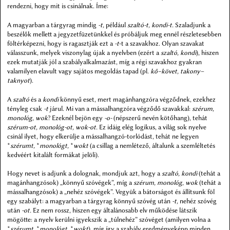
rendezni, hogy mit is csinálnak. Íme:
A magyarban a tárgyrag mindig
-t,
például
szaltó-t, kondi-t.
Szaladjunk a
beszélők mellett a jegyzetfüzetünkkel és próbáljuk meg ennél részletesebben
föltérképezni, hogy is ragasztják ezt a
-t
-t a szavakhoz. Olyan szavakat
válasszunk, melyek viszonylag újak a nyelvben (ezért a
szaltó, kondi
), hiszen
ezek mutatják jól a szabályalkalmazást, míg a régi szavakhoz gyakran
valamilyen elavult vagy sajátos megoldás tapad (pl.
kő–követ, takony–
taknyot
).
A
szaltó
és a
kondi
könnyű eset, mert magánhangzóra végződnek, ezekhez
tényleg csak
-t
járul. Mi van a mássalhangzóra végződő szavakkal:
szérum,
monológ, wok
? Ezeknél bejön egy
-o-
(népszerű nevén kötőhang), tehát
szérum-ot, monológ-ot, wok-ot.
Ez idáig elég logikus, a világ sok nyelve
csinál ilyet, hogy elkerülje a mássalhangzó-torlódást, tehát ne legyen
*
szérumt,
*
monológt,
*
wokt
(a csillag a nemlétező, általunk a szemléltetés
kedvéért kitalált formákat jelöli).
Hogy nevet is adjunk a dolognak, mondjuk azt, hogy a
szaltó, kondi
(tehát a
magánhangzósok) „könnyű szóvégek”, míg a
szérum, monológ, wok
(tehát a
mássalhangzósok) a „nehéz szóvégek”. Vegyük a bátorságot és állítsunk föl
egy szabályt: a magyarban a tárgyrag könnyű szóvég után
-t,
nehéz szóvég
után
-ot.
Ez nem rossz, hiszen egy általánosabb elv működése látszik
mögötte: a nyelv kerülni igyekszik a „túlnehéz” szóvéget (amilyen volna a
*
szérumt,
*
monológt,
*
wokt
), míg így a szabály eredményeképp minden