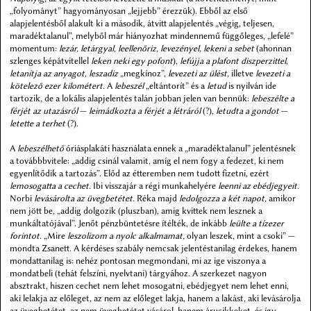
„folyományt” hagyományosan „lejjebb” érezzük). Ebből az első
alapjelentésből alakult ki a második, átvitt alapjelentés „végig, teljesen,
maradéktalanul”, melyből már hiányozhat mindennemű függőleges, „lefelé”
momentum:
lezár, letárgyal, leellenőriz, levezényel, lekeni a sebet
(ahonnan
szlenges képátvitellel
leken neki egy pofont
),
lefújja a plafont diszperzittel,
letanítja az anyagot, leszadiz
„megkínoz”,
levezeti az ülést,
illetve
levezeti a
kötelező ezer kilométert.
A
lebeszél
„eltántorít” és a
letud
is nyilván ide
tartozik, de a lokális alapjelentés talán jobban jelen van bennük:
lebeszélte a
férjét az utazásról
—
leimádkozta a férjét a létráról
(?),
letudta a gondot
—
letette a terhet
(?).
A
lebeszélhető
óriásplakáti használata ennek a „maradéktalanul” jelentésnek
a továbbbvitele: „addig csinál valamit, amíg el nem fogy a fedezet, ki nem
egyenlítődik a tartozás”. Előd az étteremben nem tudott fizetni, ezért
lemosogatta a cechet.
Ibi visszajár a régi munkahelyére
leenni az ebédjegyeit.
Norbi
levásárolta az üvegbetétet.
Réka majd
ledolgozza a két napot,
amikor
nem jött be, „addig dolgozik (pluszban), amig kvittek nem lesznek a
munkáltatójával”. Jenőt pénzbüntetésre ítélték, de inkább
leülte a tízezer
forintot.
„Mire
leszolizom a nyolc alkalmamat,
olyan leszek, mint a csoki” —
mondta Zsanett. A kérdéses szabály nemcsak jelentéstanilag érdekes, hanem
mondattanilag is: nehéz pontosan megmondani, mi az ige viszonya a
mondatbeli (tehát felszíni, nyelvtani) tárgyához. A szerkezet nagyon
absztrakt, hiszen cechet nem lehet mosogatni, ebédjegyet nem lehet enni,
aki lelakja az előleget, az nem az előleget lakja, hanem a lakást, aki levásárolja
az üvegbetétet, az nem üvegbetétet vásárol, hanem árucikkeket, és így