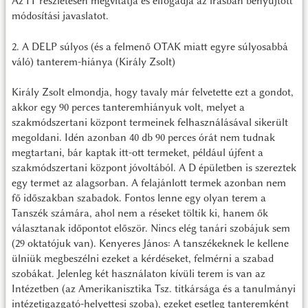
Az IT részletesen megvitatja és elfogadja az írásban benyújtott
módosítási javaslatot.
2. A DELP súlyos (és a felmenő OTAK miatt egyre súlyosabbá
váló) tanterem-hiánya (Király Zsolt)
Király Zsolt elmondja, hogy tavaly már felvetette ezt a gondot,
akkor egy 90 perces tanteremhiányuk volt, melyet a
szakmódszertani központ termeinek felhasználásával sikerült
megoldani. Idén azonban 40 db 90 perces órát nem tudnak
megtartani, bár kaptak itt-ott termeket, például újfent a
szakmódszertani központ jóvoltából. A D épületben is szereztek
egy termet az alagsorban. A felajánlott termek azonban nem
fő időszakban szabadok. Fontos lenne egy olyan terem a
Tanszék számára, ahol nem a réseket töltik ki, hanem ők
választanak időpontot először. Nincs elég tanári szobájuk sem
(29 oktatójuk van). Kenyeres János: A tanszékeknek le kellene
ülniük megbeszélni ezeket a kérdéseket, felmérni a szabad
szobákat. Jelenleg két használaton kívüli terem is van az
Intézetben (az Amerikanisztika Tsz. titkársága és a tanulmányi
intézetigazgató-helyettesi szoba), ezeket esetleg tanteremként