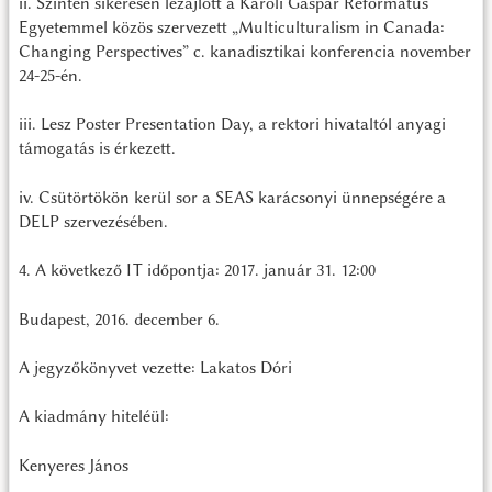
ii. Szintén sikeresen lezajlott a Károli Gáspár Református
Egyetemmel közös szervezett „Multiculturalism in Canada:
Changing Perspectives” c. kanadisztikai konferencia november
24-25-én.
iii. Lesz Poster Presentation Day, a rektori hivataltól anyagi
támogatás is érkezett.
iv. Csütörtökön kerül sor a SEAS karácsonyi ünnepségére a
DELP szervezésében.
4. A következő IT időpontja: 2017. január 31. 12:00
Budapest, 2016. december 6.
A jegyzőkönyvet vezette: Lakatos Dóri
A kiadmány hiteléül:
Kenyeres János