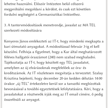
lehetne használni. Először Intézeten belül célszerű
megpróbálni megoldani a kérdést, és csak ezt követően
fordulni segítségért a Germanisztikai Intézethez.
3. A tantervmódosítások menetrendje, javaslat az MA TEL
szerkezeti módosítására
Kenyeres János emlékezteti az IT-t, hogy mindenki megkapta a
kari útmutató anyagokat. A módosítással február 3-ig el kell
készülni. Felhívja a figyelmet, hogy a Kar által meghatározott
féléves hallgatói óraszámot (240) nem szabad meghaladni.
Tájékoztatja az IT-t, hogy készített egy TEL javaslatot,
amelyben az új elvárásoknak megfelelőek az óra- és
kreditszámok. Az IT részletesen megvitatja a tervezetet. Szalay
Krisztina bejelenti, hogy december 20-án kedden délután 14:00
órakor „új TEL“ értekezletre kerül sor a tanszéki megbízottak
bevonásával a további egyeztetések lefolytatására. Kéri, hogy a
javaslatokat a résztvevők írják meg az IT email címére, ő pedig
összefésüli az anyagot.