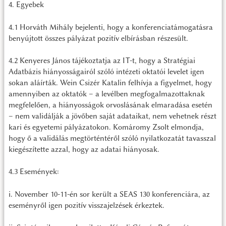
4. Egyebek
4.1 Horváth Mihály bejelenti, hogy a konferenciatámogatásra
benyújtott összes pályázat pozitív elbírásban részesült.
4.2 Kenyeres János tájékoztatja az IT-t, hogy a Stratégiai
Adatbázis hiányosságairól szóló intézeti oktatói levelet igen
sokan aláírták. Wein Csizér Katalin felhívja a figyelmet, hogy
amennyiben az oktatók – a levélben megfogalmazottaknak
megfelelően, a hiányosságok orvoslásának elmaradása esetén
– nem validálják a jövőben saját adataikat, nem vehetnek részt
kari és egyetemi pályázatokon. Komáromy Zsolt elmondja,
hogy ő a validálás megtörténtéről szóló nyilatkozatát tavasszal
kiegészítette azzal, hogy az adatai hiányosak.
4.3 Események:
i. November 10-11-én sor került a SEAS 130 konferenciára, az
eseményről igen pozitív visszajelzések érkeztek.