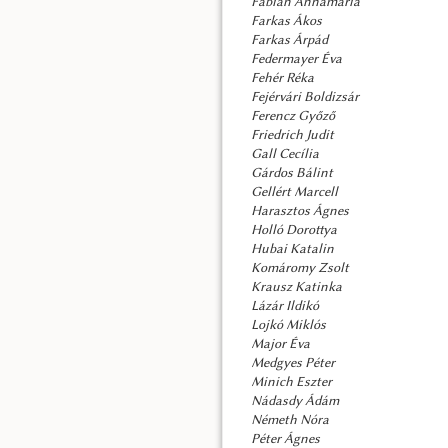
Fábián Annamária
Farkas Ákos
Farkas Árpád
Federmayer Éva
Fehér Réka
Fejérvári Boldizsár
Ferencz Győző
Friedrich Judit
Gall Cecília
Gárdos Bálint
Gellért Marcell
Harasztos Ágnes
Holló Dorottya
Hubai Katalin
Komáromy Zsolt
Krausz Katinka
Lázár Ildikó
Lojkó Miklós
Major Éva
Medgyes Péter
Minich Eszter
Nádasdy Ádám
Németh Nóra
Péter Ágnes