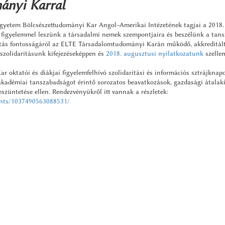
ányi Karral
yetem Bölcsészettudományi Kar Angol–Amerikai Intézetének tagjai a 2018. 
, figyelemmel leszünk a társadalmi nemek szempontjaira és beszélünk a tan
atás fontosságáról az ELTE Társadalomtudományi Karán működő, akkreditál
szolidaritásunk kifejezéseképpen és
2018. augusztusi nyilatkozatunk
szelle
oktatói és diákjai figyelemfelhívó szolidaritási és információs sztrájknapo
akadémiai tanszabadságot érintő sorozatos beavatkozások, gazdasági átalak
üntetése ellen. Rendezvényükről itt vannak a részletek:
ents/1037490563088531/