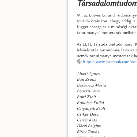
Társadalomtudom
Mi, az Eötvös Loránd Tudományeg
további óráinkon, ahogy eddig is
függetlensége és a minőségi okt
tanulmánya” mesterszak melletti 
Az ELTE Társadalomtudományi Kar 
felsőoktatás autonómiáját és az 
nemek tanulmánya mesterszak besz
https://www.facebook.com/ev
Albert Ágnes
Bán Zsófia
Barbarics Márta
Benczik Vera
Bojti Zsolt
Bollobás Enikő
Czigányik Zsolt
Csikós Dóra
Csizér Kata
Dóczi Brigitta
Eitler Tamás