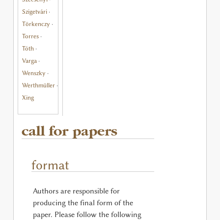
Szigetvári
·
Törkenczy
·
Torres
·
Tóth
·
Varga
·
Wenszky
·
Werthmüller
·
Xing
call for papers
format
Authors are responsible for
producing the final form of the
paper. Please follow the following