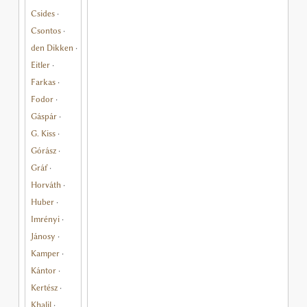
Csides
·
Csontos
·
den Dikken
·
Eitler
·
Farkas
·
Fodor
·
Gáspár
·
G. Kiss
·
Górász
·
Gráf
·
Horváth
·
Huber
·
Imrényi
·
Jánosy
·
Kamper
·
Kántor
·
Kertész
·
Khalil
·