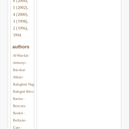
6 (2004)
,
5 (2002)
,
4 (2000)
,
3 (1998)
,
2 (1996)
,
1994
authors
Al-Wardat
·
Antonyi
·
Bácskai-
Atkári
·
Baloghné Nagy
·
Balogné Bérces
·
Bartos
·
Benczes
·
Benkő
·
Bottyán
·
Cser
·