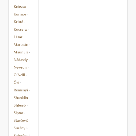
Kniezsa
·
Kormos
·
Kristó
·
Kucsera
·
Lázár
·
Marosán
·
Maunula
·
Nádasdy
·
Newson
·
O’Neill
·
Őri
·
Reményi
·
Shanklin
·
Shbeeb
·
Siptár
·
Starčević
·
Surányi
·
Szécsényi
·