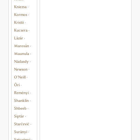
Kniezsa
·
Kormos
·
Kristó
·
Kucsera
·
Lázár
·
Marosán
·
Maunula
·
Nádasdy
·
Newson
·
O’Neill
·
Őri
·
Reményi
·
Shanklin
·
Shbeeb
·
Siptár
·
Starčević
·
Surányi
·
Szécsényi
·