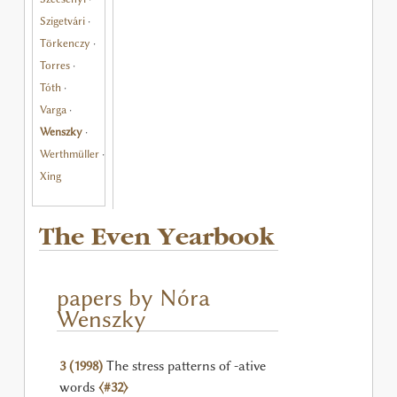
Szigetvári
·
Törkenczy
·
Torres
·
Tóth
·
Varga
·
Wenszky
·
Werthmüller
·
Xing
The Even Yearbook
papers by Nóra
Wenszky
3 (1998)
The stress patterns of -ative
words
⟨#32⟩