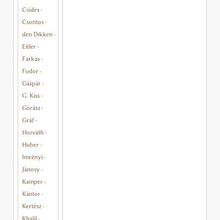
Csides
·
Csontos
·
den Dikken
·
Eitler
·
Farkas
·
Fodor
·
Gáspár
·
G. Kiss
·
Górász
·
Gráf
·
Horváth
·
Huber
·
Imrényi
·
Jánosy
·
Kamper
·
Kántor
·
Kertész
·
Khalil
·