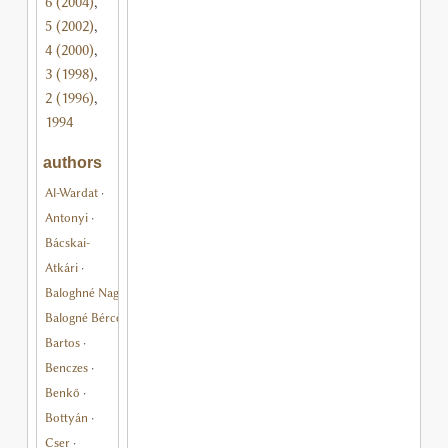
6 (2004)
,
5 (2002)
,
4 (2000)
,
3 (1998)
,
2 (1996)
,
1994
authors
Al-Wardat
·
Antonyi
·
Bácskai-
Atkári
·
Baloghné Nagy
·
Balogné Bérces
·
Bartos
·
Benczes
·
Benkő
·
Bottyán
·
Cser
·