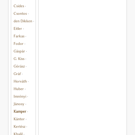
Csides
·
Csontos
·
den Dikken
·
Eitler
·
Farkas
·
Fodor
·
Gáspár
·
G. Kiss
·
Górász
·
Gráf
·
Horváth
·
Huber
·
Imrényi
·
Jánosy
·
Kamper
·
Kántor
·
Kertész
·
Khalil
·