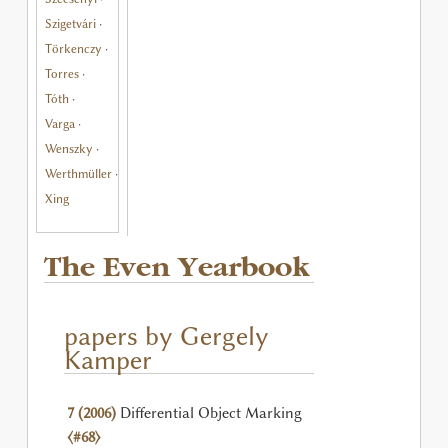
Szigetvári
·
Törkenczy
·
Torres
·
Tóth
·
Varga
·
Wenszky
·
Werthmüller
·
Xing
The Even Yearbook
papers by Gergely
Kamper
7 (2006)
Differential Object Marking
⟨#68⟩