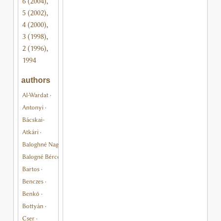
6 (2004)
,
5 (2002)
,
4 (2000)
,
3 (1998)
,
2 (1996)
,
1994
authors
Al-Wardat
·
Antonyi
·
Bácskai-
Atkári
·
Baloghné Nagy
·
Balogné Bérces
·
Bartos
·
Benczes
·
Benkő
·
Bottyán
·
Cser
·