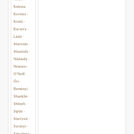
Kniezsa
·
Kormos
·
Kristó
·
Kucsera
·
Lázár
·
Marosán
·
Maunula
·
Nádasdy
·
Newson
·
O’Neill
·
Őri
·
Reményi
·
Shanklin
·
Shbeeb
·
Siptár
·
Starčević
·
Surányi
·
Szécsényi
·