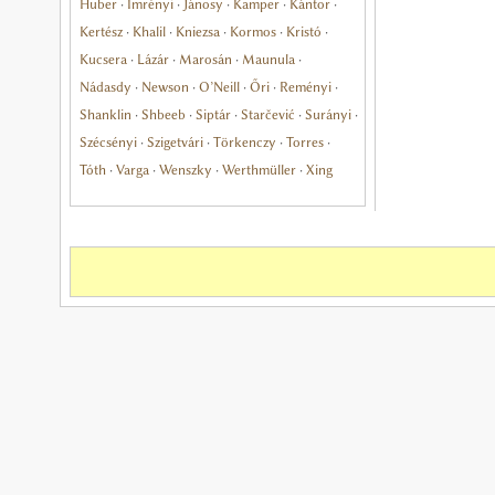
Huber
·
Imrényi
·
Jánosy
·
Kamper
·
Kántor
·
Kertész
·
Khalil
·
Kniezsa
·
Kormos
·
Kristó
·
Kucsera
·
Lázár
·
Marosán
·
Maunula
·
Nádasdy
·
Newson
·
O’Neill
·
Őri
·
Reményi
·
Shanklin
·
Shbeeb
·
Siptár
·
Starčević
·
Surányi
·
Szécsényi
·
Szigetvári
·
Törkenczy
·
Torres
·
Tóth
·
Varga
·
Wenszky
·
Werthmüller
·
Xing