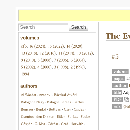
Search
The E
volumes
cfp
,
16 (2024)
,
15 (2022)
,
14 (2020)
,
13 (2018)
,
12 (2016)
,
11 (2014)
,
10 (2012)
,
#5
9 (2010)
,
8 (2008)
,
7 (2006)
,
6 (2004)
,
5 (2002)
,
4 (2000)
,
3 (1998)
,
2 (1996)
,
volume
1994
pages
4
author
authors
title
Adj
Al-Wardat
·
Antonyi
·
Bácskai-Atkári
·
PDF
Baloghné Nagy
·
Balogné Bérces
·
Bartos
·
refs
⟨B
Benczes
·
Benkő
·
Bottyán
·
Cser
·
Csides
·
Csontos
·
den Dikken
·
Eitler
·
Farkas
·
Fodor
·
Gáspár
·
G. Kiss
·
Górász
·
Gráf
·
Horváth
·