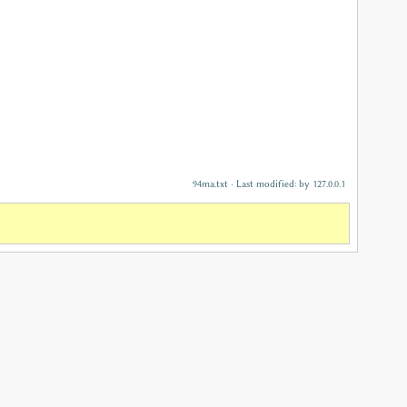
94ma.txt
· Last modified:
by
127.0.0.1