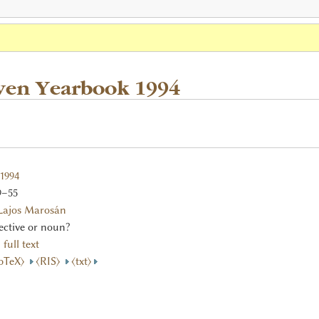
ven Yearbook 1994
1994
9–55
Lajos Marosán
ective or noun?
full text
ibTeX⟩
⟨RIS⟩
⟨txt⟩